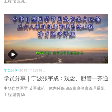
工程 节医减...
学员分享
2019年12月18日
学员分享｜宁波张宇成︰观念、胆管一齐通
中华自然医学 节医减药 体内环保 368家庭健康管理系统
工程 清胃肠...