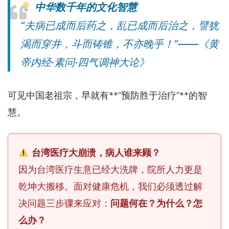
中华数千年的文化智慧
“夫病已成而后药之，乱已成而后治之，譬犹
渴而穿井，斗而铸锥，不亦晚乎！”——《黄
帝内经·素问·四气调神大论》
可见中国老祖宗，早就有**“预防胜于治疗”**的智
慧。
台湾医疗大崩溃，病人谁来顾？
因为台湾医疗生意已经大洗牌，院所人力更是
乾坤大搬移。面对健康危机，我们必须透过解
决问题三步骤来应对：
问题何在？为什么？怎
么办？