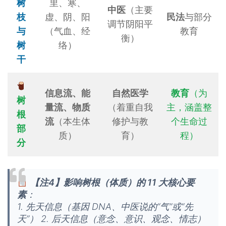
树
里、寒、
中医
（主要
枝
虚、阴、阳
民法
与部分
调节阴阳平
与
（气血、经
教育
衡）
树
络）
干
信息流、能
自然医学
教育
（为
树
量流、物质
（着重自我
主，涵盖整
根
流
（本生体
修护与教
个生命过
部
质）
育）
程）
分
【注4】影响树根（体质）的 11 大核心要
素
：
1. 先天信息（基因 DNA、中医说的“气”或“先
天”） 2. 后天信息（意念、意识、观念、情志）