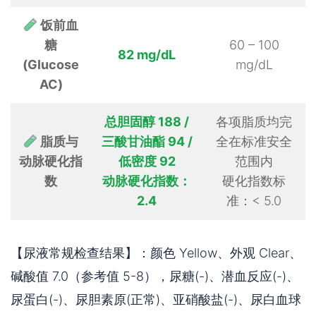
饭前血
糖
60 – 100
82 mg/dL
(Glucose
mg/dL
AC)
总胆固醇 188 /
各项脂质均完
脂质与
三酸甘油酯 94 /
全在标准安全
动脉硬化指
低密度 92
范围内
数
动脉硬化指数：
硬化指数标
2.4
准：< 5.0
【尿液常规检查结果】：颜色 Yellow、外观 Clear、
碱酸值 7.0（参考值 5-8），尿糖(-)、潜血反应(-)、
尿蛋白(-)、尿胆素原(正常)、亚硝酸盐(-)、尿白血球