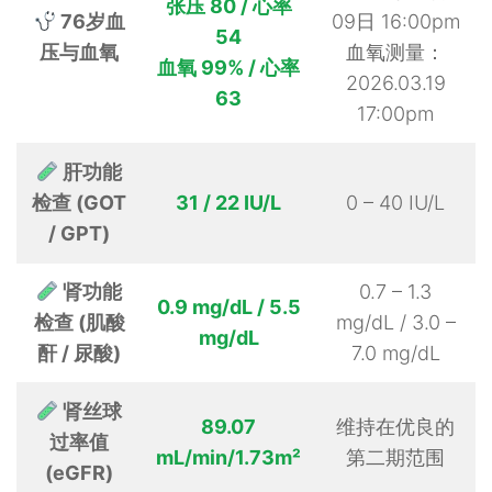
张压 80 / 心率
76岁血
09日 16:00pm
54
压与血氧
血氧测量：
血氧 99% / 心率
2026.03.19
63
17:00pm
肝功能
检查 (GOT
31 / 22 IU/L
0 – 40 IU/L
/ GPT)
肾功能
0.7 – 1.3
0.9 mg/dL / 5.5
检查 (肌酸
mg/dL / 3.0 –
mg/dL
酐 / 尿酸)
7.0 mg/dL
肾丝球
89.07
维持在优良的
过率值
mL/min/1.73m²
第二期范围
(eGFR)