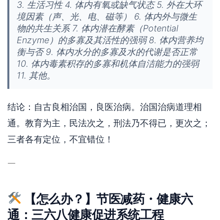
3. 生活习性 4. 体内有氧或缺气状态 5. 外在大环
境因素（声、光、电、磁等） 6. 体内外与微生
物的共生关系 7. 体内潜在酵素（Potential
Enzyme）的多寡及其活性的强弱 8. 体内营养均
衡与否 9. 体内水分的多寡及水的代谢是否正常
10. 体内毒素积存的多寡和机体自洁能力的强弱
11. 其他。
结论：自古良相治国，良医治病。治国治病道理相
通。教育为主，民法次之，刑法乃不得已，更次之；
三者各有定位，不宜错位！
—
【怎么办？】节医减药・健康六
通：三六八健康促进系统工程