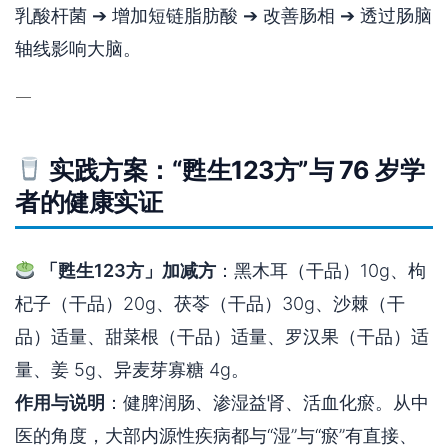
乳酸杆菌 ➔ 增加短链脂肪酸 ➔ 改善肠相 ➔ 透过肠脑
轴线影响大脑。
—
实践方案：“甦生123方”与 76 岁学
者的健康实证
「甦生123方」加减方
：黑木耳（干品）10g、枸
杞子（干品）20g、茯苓（干品）30g、沙棘（干
品）适量、甜菜根（干品）适量、罗汉果（干品）适
量、姜 5g、异麦芽寡糖 4g。
作用与说明
：健脾润肠、渗湿益肾、活血化瘀。从中
医的角度，大部内源性疾病都与“湿”与“瘀”有直接、