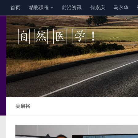
首页
精彩课程
前沿资讯
何永庆
马永华
跳至内容
吴启裕