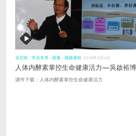
吴启裕
/
学员专享
/
能量
/
视频课程
2018年3月4日
人体内酵素掌控生命健康活力—吳啟裕
课件下载：人体内酵素掌控生命健康活力