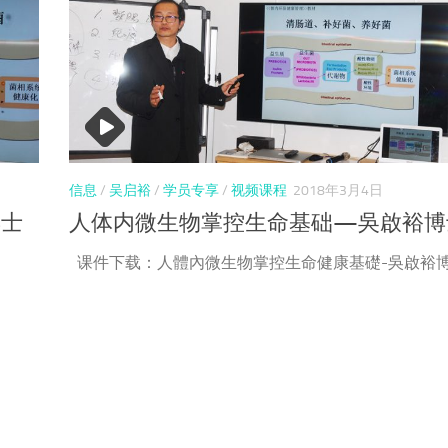
信息
/
吴启裕
/
学员专享
/
视频课程
2018年3月4日
博士
人体内微生物掌控生命基础—吳啟裕博
课件下载：人體內微生物掌控生命健康基礎-吳啟裕博士 