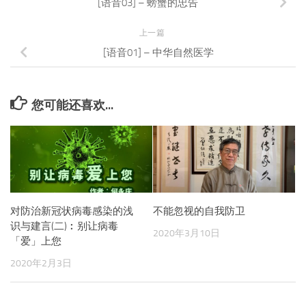
[语音03] – 螃蟹的忠告
上一篇
[语音01] – 中华自然医学
您可能还喜欢...
对防治新冠状病毒感染的浅
不能忽视的自我防卫
识与建言(二)︰别让病毒
2020年3月10日
「爱」上您
2020年2月3日