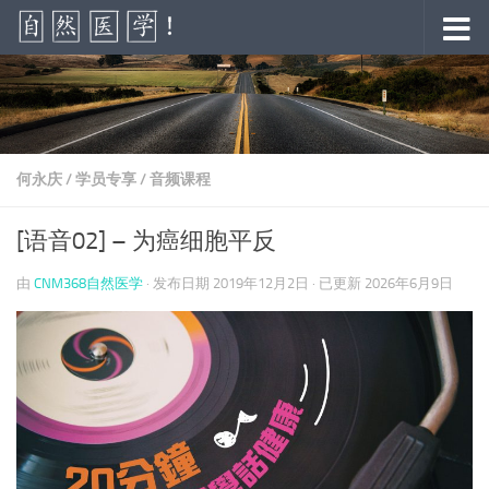
跳至内容
何永庆
/
学员专享
/
音频课程
[语音02] – 为癌细胞平反
由
CNM368自然医学
· 发布日期
2019年12月2日
· 已更新
2026年6月9日