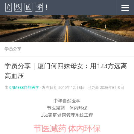
跳至内容
学员分享
学员分享｜厦门何四妹母女︰用123方远离
高血压
由
CNM368自然医学
· 发布日期
2019年12月6日
· 已更新
2026年6月9日
中华自然医学
节医减药 体内环保
368家庭健康管理系统工程
节医减药 体内环保