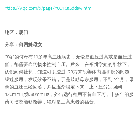
https://v.qq.com/x/page/h0916a5ddaw.html
地区︰
厦门
分享︰
何四妹母女
68岁的何母有10多年高血压病史，无论是血压过高或是血压过
低，都需要靠药物来控制血压。后来，在福州学姐的引荐下，
认识到何社长，知道可以透过123方来改善体内湿和瘀的问题，
经过服用，发现效果不错，于是鼓励母亲服用，不到2个月，母
亲的血压已经回落，并且逐渐稳定下来，上下压分别回到
120mmHg和80mmHg，外出远行都用不着血压药，十多年的服
药习惯都能够改善，绝对是三高患者的福音。