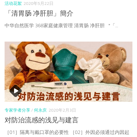
活动花絮
2020年5月22日
「清胃肠 净肝胆」簡介
中华自然医学 368家庭健康管理 清胃肠 净肝胆 *「...
专家学者分享
/
何永庆
2020年2月3日
对防治流感的浅见与建言
［01］隔离与戴口罩的必要性 ［02］外因必须通过内因起