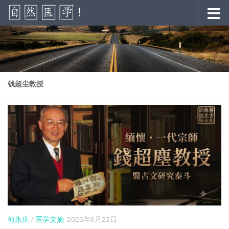
跳至内容
钱超尘教授
何永庆
/
医学文摘
2026年6月22日