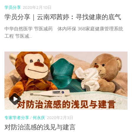
学员分享
2020年2月10日
学员分享｜云南邓茜婷︰寻找健康的底气
中华自然医学 节医减药 体内环保 368家庭健康管理系统
工程 节医减...
专家学者分享
/
何永庆
2020年2月3日
对防治流感的浅见与建言