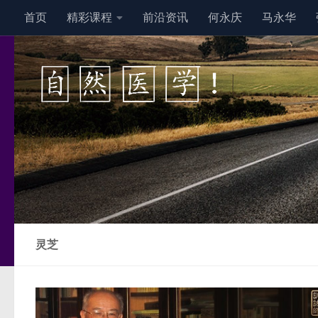
首页
精彩课程
前沿资讯
何永庆
马永华
跳至内容
灵芝