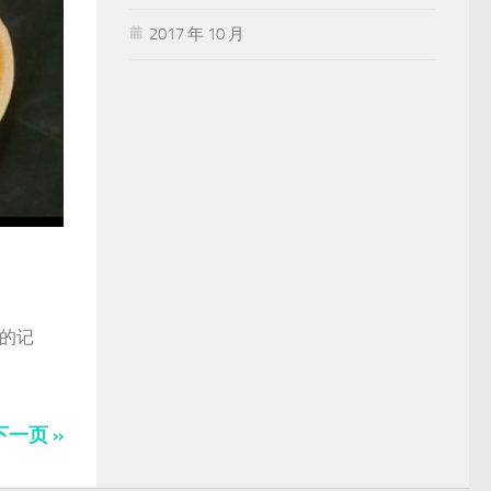
2017 年 10 月
献的记
下一页 »