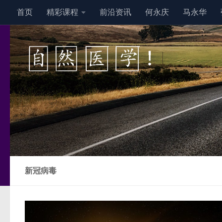
首页
精彩课程
前沿资讯
何永庆
马永华
跳至内容
新冠病毒