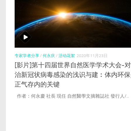
专家学者分享
/
何永庆
/
活动花絮
2020年11月23日
[影片]第十四届世界自然医学学术大会-
治新冠状病毒感染的浅识与建︰体内环保
正气存内的关键
作者：何永慶 社長 現任 自然醫學文摘雜誌社 發行人/...