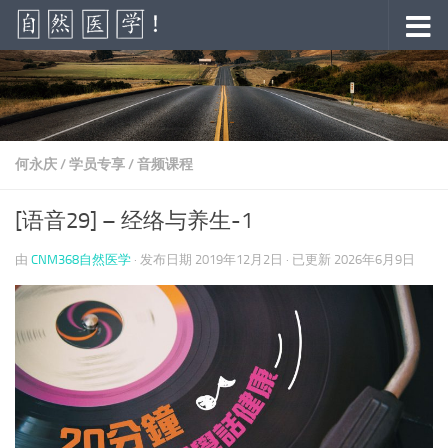
跳至内容
何永庆
/
学员专享
/
音频课程
[语音29] – 经络与养生-1
由
CNM368自然医学
· 发布日期
2019年12月2日
· 已更新
2026年6月9日