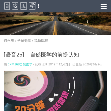
跳至内容
何永庆
/
学员专享
/
音频课程
[语音25] – 自然医学的前提认知
由
CNM368自然医学
· 发布日期
2019年12月2日
· 已更新
2026年6月9日