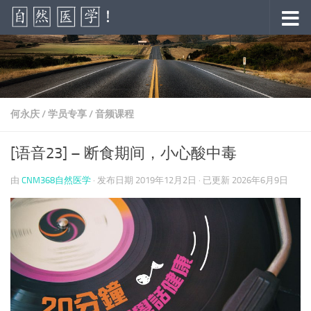
跳至内容
何永庆
/
学员专享
/
音频课程
[语音23] – 断食期间，小心酸中毒
由
CNM368自然医学
· 发布日期
2019年12月2日
· 已更新
2026年6月9日