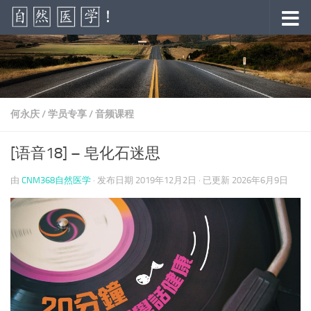
跳至内容
何永庆
/
学员专享
/
音频课程
[语音18] – 皂化石迷思
由
CNM368自然医学
· 发布日期
2019年12月2日
· 已更新
2026年6月9日