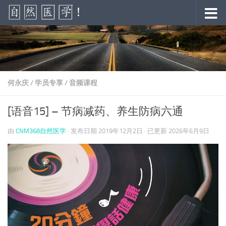
跳至内容
何永庆
/
学员专享
/
音频课程
[语音15] – 节病减药、养生防病六通
由
CNM368自然医学
· 发布日期
2019年12月2日
· 已更新
2026年6月9日