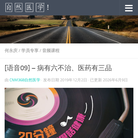
跳至内容
何永庆
/
学员专享
/
音频课程
[语音09] – 病有六不治、医药有三品
由
CNM368自然医学
· 发布日期
2019年12月2日
· 已更新
2026年6月9日