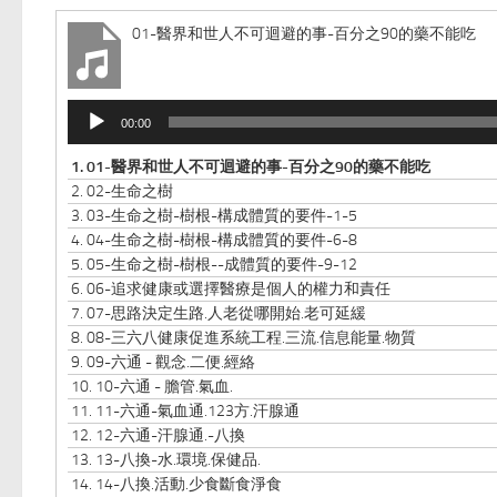
01-醫界和世人不可迴避的事-百分之90的藥不能吃
音
00:00
频
播
1.
01-醫界和世人不可迴避的事-百分之90的藥不能吃
放
2.
02-生命之樹
器
3.
03-生命之樹-樹根-構成體質的要件-1-5
4.
04-生命之樹-樹根-構成體質的要件-6-8
5.
05-生命之樹-樹根--成體質的要件-9-12
6.
06-追求健康或選擇醫療是個人的權力和責任
7.
07-思路決定生路.人老從哪開始.老可延緩
8.
08-三六八健康促進系統工程.三流.信息能量.物質
9.
09-六通 - 觀念.二便.經絡
10.
10-六通 - 膽管.氣血.
11.
11-六通-氣血通.123方.汗腺通
12.
12-六通-汗腺通.-八換
13.
13-八換-水.環境.保健品.
14.
14-八換.活動.少食斷食淨食