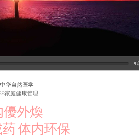
中华自然医学
368家庭健康管理
內優外煥
药 体内环保