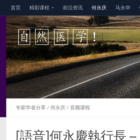
首页
精彩课程
前沿资讯
何永庆
马永华
跳至内容
专家学者分享
/
何永庆
/
音频课程
[語音]何永慶執行長 –