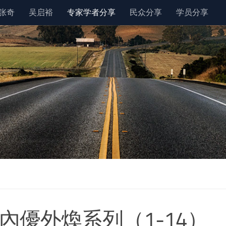
张奇
吴启裕
专家学者分享
民众分享
学员分享
 內優外煥系列（1-14）