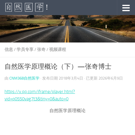
跳至内容
信息
/
学员专享
/
张奇
/
视频课程
自然医学原理概论（下）—张奇博士
由
CNM368自然医学
· 发布日期
2018年3月4日
· 已更新
2026年6月9日
https://v.qq.com/iframe/player.html?
vid=q0550vag7t3&tiny=0&auto=0
自然医学原理概论