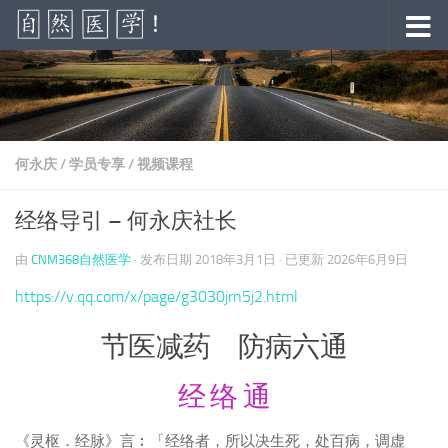
跳至内容
何永庆
/
学员专享
/
视频课程
经络导引 – 何永庆社长
由
CNM368自然医学
· 发布日期
2018年3月1日
· 已更新
2026年6月9日
https://v.qq.com/x/page/g3030jrn5j2.html
节医减药 防病六通
经 络 通
《灵枢．经脉》言︰「经络者，所以决生死，处百病，调虚