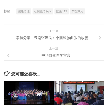
标签：
健康管理
心脑血管疾病
甦生123
节医减药
下一篇
学员分享｜云南张泽民︰小腿静脉曲张的改善
上一篇
中华自然医学宣言
您可能还喜欢...