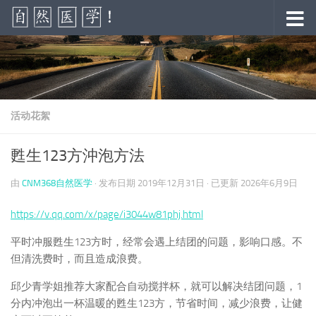
跳至内容
活动花絮
甦生123方沖泡方法
由
CNM368自然医学
· 发布日期
2019年12月31日
· 已更新
2026年6月9日
https://v.qq.com/x/page/i3044w81phj.html
平时冲服甦生123方时，经常会遇上结团的问题，影响口感。不
但清洗费时，而且造成浪费。
邱少青学姐推荐大家配合自动搅拌杯，就可以解决结团问题，1
分内冲泡出一杯温暖的甦生123方，节省时间，减少浪费，让健