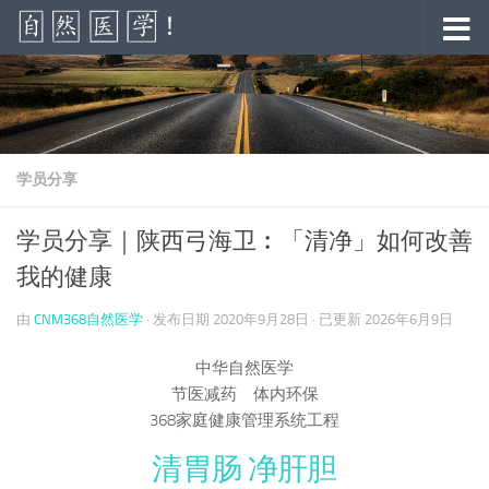
跳至内容
学员分享
学员分享｜陕西弓海卫︰「清净」如何改善
我的健康
由
CNM368自然医学
· 发布日期
2020年9月28日
· 已更新
2026年6月9日
中华自然医学
节医减药 体内环保
368家庭健康管理系统工程
清胃肠 净肝胆