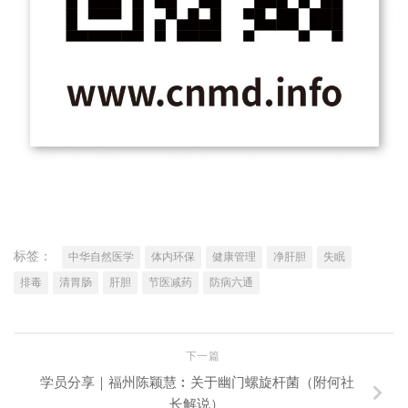
标签：
中华自然医学
体内环保
健康管理
净肝胆
失眠
排毒
清胃肠
肝胆
节医减药
防病六通
下一篇
学员分享｜福州陈颖慧︰关于幽门螺旋杆菌（附何社
长解说）