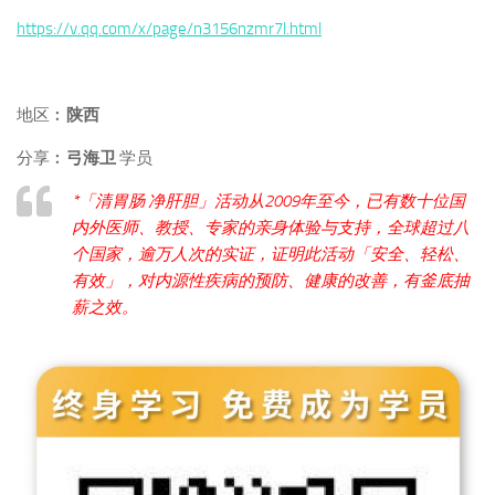
https://v.qq.com/x/page/n3156nzmr7l.html
地区︰
陕西
分享︰
弓海卫
学员
*「清胃肠 净肝胆」活动从2009年至今，已有数十位国
内外医师、教授、专家的亲身体验与支持，全球超过八
个国家，逾万人次的实证，证明此活动「安全、轻松、
有效」，对内源性疾病的预防、健康的改善，有釜底抽
薪之效。