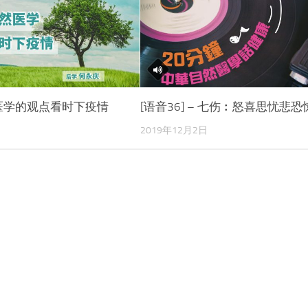
医学的观点看时下疫情
[语音36] – 七伤︰怒喜思忧悲恐
2019年12月2日