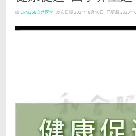
由
CNM368自然医学
· 发布日期
2024年8月16日
· 已更新
2026年
视
频
播
放
器