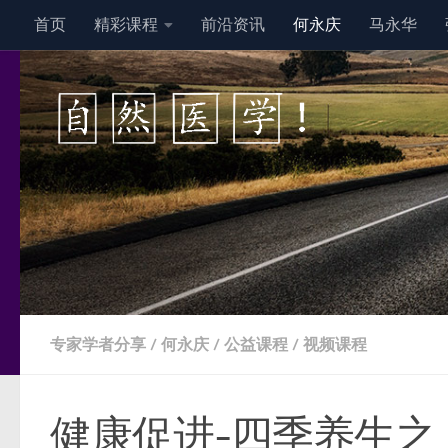
首页
精彩课程
前沿资讯
何永庆
马永华
跳至内容
专家学者分享
/
何永庆
/
公益课程
/
视频课程
健康促进-四季养生之