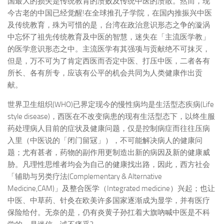
国最大的损失是传统教育的溃败及传统中医的溃散。然而，现
今古老的中国已经觉醒!在全球推孔子学院，在国内推振兴中医
及传统教育，殊为可惜的是，台湾在政治意识形态之争的漩涡
中忘怀了祖先传统教育及中医的智慧，迷失在「主流医学教」
的医学意识形态之中。主流医学有其强项与贡献绝不可抹灭，
但是，万不可为了肯定西医而否定中医、打压中医，二者各有
所长、各有所专，应该有公平的机会共同为人类健康作出贡
献。
世界卫生组织(WHO)已界定现今的慢性病均是生活型态疾病(Life
style disease)，西医在不改变病患的现有生活型态下，以终生服
药处理病人目前的症状及健康问题，仅是控制病症而往往压病
入里（中医说的「闭门留冦」），不可能解决病人的健康问
题；尤有甚者，药物的副作用更制造出新的病因及新的健康威
胁。凡理性思维者均会为自己的健康找出路，因此，西方社会
「辅助与另类疗法(Complementary & Alternative
Medicine,CAM)」及整合医学（Integrated medicine）兴起；也让
中医、中草药、针灸在欧美许多国家逐渐成为显学，并有医疗
保险给付。无奈的是，仍有炎黄子孙扛着大旗吶喊中医是不科