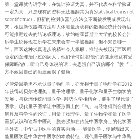
第一堂课就告诉学生，在统计验证为真，并不代表在科学验证
一定为真，只是现有的资料无法推翻其为真(statistical true is not
scientific true)，但新的检测仪器与方法会不断被发明或发现出
来，根据新仪器与方法对人体测量所获得的数据经统计分析后
可能推翻过去的结论或理论，故约翰霍普斯金大学的校长会告
诉学生说你现在所学在未来会有一半被推翻，但不知是哪一
半，西医这种求真进步的精神令人佩服，惟过去被现行西医所
否定的医理治疗过的病人，他们情何以堪!他们的健康权益有受
保障吗?故，听自己身体说的话，去思辨自己该信哪个〝教〞，
方不致因自己的痴迷而误了健康。
尽管爱因斯坦不承认量子物理学，亦无损于量子物理学在2012
年获得诺贝尔物理奖，量子物理学、量子化学和量子生物学的
发展，与欧洲传统能量医学–顺势医学相结合，催生了现代量子
医学。现代量子医学让中医形而上的「气」与经络得到合理的
解释及科学性的论证，用量子物理学、量子生物学和量子医学
重新认识和诠释中医药，脱去强加在传统中医学身上的化学医
学外衣，中华古中医学的真实内涵—-能量医学，便展现出来，
能量医学是中华古中医学的本质特征，现代量子医学与中华民