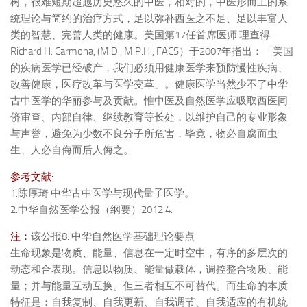
树，很难短期超越历史悠久的中医，相对的，中医形而上的系
统理论与简约的治疗方式，足以弥补西医之不足、足以丰富人
类的智慧、完善人类的健康。美国第17任首席医师 理查得
Richard H. Carmona, (M.D., M.P.H., FACS）于2007年指出：「美国
的疾病医学已经破产，我们必须用健康医学来预防慢性疾病、
改善健康，医疗改革与医学变革」。健康医学当然少不了中华
古中医学的华丽参与及贡献。惟中医及自然医学应吸取西医同
侪审查、内部自律、继续教育等长处，以维护自己的专业形象
与声誉，避免为少数不良分子所危害，毕竟，物必自腐而虫
生、人必自侮而后人侮之。
参考文献:
1.陈厚琦 中华古中医学与现代量子医学。
2.中华自然医学公报（纲要）2012.4.
注：
该公报8. 中华自然医学基础理论要点
生命现象是物质、能量、信息在一定时空中，有序的多层次的
动态和合表现。信息以物质、能量做载体，调控整合物质、能
量；并与能量互动互换。但三者相互不可替代。而生命的本质
特征是：自我复制、自我更新、自我调节、自我适应的有机统