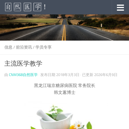
跳至内容
信息
/
前沿资讯
/
学员专享
主流医学教学
由
CNM368自然医学
· 发布日期
2018年3月3日
· 已更新
2026年6月9日
黑龙江瑞京糖尿病医院 常务院长
韩文蕙博士