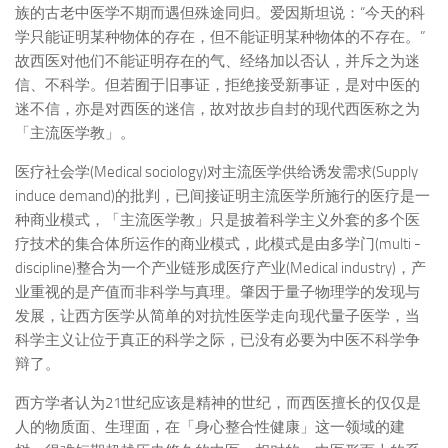
族的古老中医学不期而遇但殊途同归。爱因斯坦说：“今天的科
学只能证明某种物体的存在，但不能证明某种物体的不存在。”
故西医对他们不能证明存在的气、经络加以否认，并斥之为迷
信、不科学。但若囿于旧事证，拒绝接受新事证，是对中医的
迷不信，亦是对西医的迷信，故对故步自封的现代西医称之为
「主流医学教」。
医疗社会学(Medical sociology)对主流医学供给诱发需求(Supply
induce demand)的批判，已间接证明主流医学所施行的医疗是一
种商业模式，「主流医学教」只是披着科学主义外套的多个医
疗技术的集合体所运作的商业模式，此模式是由多学门(multi -
discipline)整合为一个产业链形成医疗产业(Medical industry)，产
业重视的是产值而非科学与真理。肇因于量子物理学的发现与
发展，让西方医学从简单的对抗性医学走向现代量子医学，当
科学主义让位于真正的科学之际，已没有必要为中医不科学争
辩了。
西方学者认为21世纪应该是精神的世纪，而西医擅长的仅仅是
人的物质面、生理面，在「身心整合性健康」这一领域的建