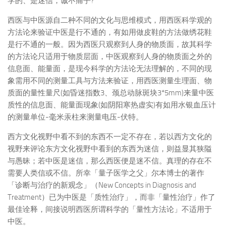
学的、是迷信，诚不痛乎?
西医与中医源自二种不同的文化与思维模式，用西医科学观的
方法论来验证中医是行不通的，有如用做皮鞋的方法做绣花鞋
是行不通的一般。因为西医只观察到人身的物质面，故其科学
的方法论只适用于物质层面，中医观察到人身的物质面之外的
信息面、能量面，是现今科学的方法论无法理解的，不同的现
象需用不同的测量工具与方法来验证，用西医测量生理面、物
质面的量性量尺(如昏迷指数3、颈总动脉斑块3*5mm)来量中医
质性的信息面、能量面现象(如阴阳寒热虚实)有如用水银血压计
的测量单位-毫米汞柱来测量电压-伏特。
西方文化视野中看不到的东西不一定不存在，若以西方文化的
视野来评论东方文化视野中看到的东西为迷信，则益显其狭隘
与愚昧；若中医是迷信，那么西医便是迷不信。真理的存在不
需要人类信或不信。所幸「量子医学之父」尔本博士的著作
「诊断与治疗的新观念」（New Concepts in Diagnosis and
Treatment）已为中医是「质性治疗」，而非「量性治疗」作了
最佳诠释，间接说明西医所谓科学的「量性方法论」不适用于
中医。