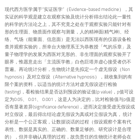
现代西方医学属于“实证医学”（Evidence-based medicine），其
实证的科学观是建立在观察实验及统计分析得出结论此一量性
的科学的方法论之上，其不究竟之处在于观察实验只能针对有
形的生理面、物质面作观察与测量，人的精神面(精气神)、经
络、气场（能量面、信息面）是无法以西医现有的仪器设备检
查并观察实验的，所幸台大物理系王为恭教授「气的乐章」及
量子物理学的发展为西医对无形的、非生理面的观察实验开了
眼界，惟愿意走出「主流医学教」白色巨塔并虚心接受者仍不
普遍。再论统计分析，生物统计是先拟定一个虚无假设（Non
hypnosis）及对立假设（Alternative hypnosis），就收集到的有
限个案的资料，以适当的统计方法对虚无假设进行检验
(testing)，看检验结果是否达到预设的验证值(p value)，p值可设
定为0.05、 0.01、 0.001，这是人为决定的，比对检验值与p值是
否有显著差异(significance deference)，进而决定接受虚无假设或
对立假设，最后得出结论虚无假设为真或对立假设为真， 统计
分析是一个公正客观，让数据说话的过程（假设观察个案有代
表性、数据是真实的、正确的、数量足够的、研究设计是合理
的），但并非确认真理的过程，故负责任的生物统计老师会在