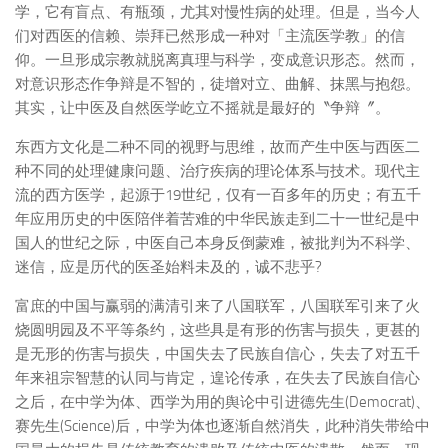
学，它有盲点、有瓶颈，尤其对慢性病的处理。但是，当今人
们对西医的信赖、崇拜已然形成一种对「主流医学教」的信
仰。一旦形成宗教就脱离真理与科学，变成意识形态。然而，
对意识形态作争辩是不智的，徒增对立、曲解、抹黑与抱怨。
其实，让中医及自然医学屹立不摇就是最好的〝争辩〞。
东西方文化是二种不同的视野与思维，故而产生中医与西医二
种不同的处理健康问题、治疗疾病的理论体系与技术。现代主
流的西方医学，起源于19世纪，仅有一百多年的历史；有五千
年应用历史的中医陪伴着苦难的中华民族走到二十一世纪是中
国人的世纪之际，中医自己本身反倒蒙难，被批判为不科学、
迷信，应是历代的医圣始料未及的，诚不悲乎?
富庶的中国与赢弱的满清引来了八国联军，八国联军引来了火
烧圆明园及不平等条约，这些具是有形的伤害与损失，更甚的
是无形的伤害与损失，中国失去了民族自信心，失去了对五千
年来祖宗智慧的认同与肯定，遑论传承，在失去了民族自信心
之后，在中学为体、西学为用的舆论中引进德先生(Democrat)、
赛先生(Science)后，中学为体也逐渐自然消失，此种消失带给中